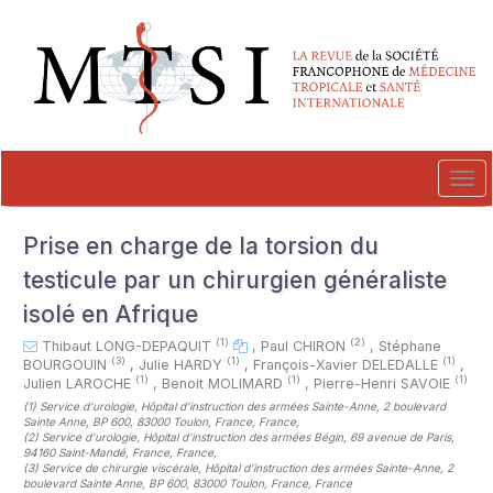
##plugins.themes.novelty.accessible_menu.label##
##plugins.themes.novelty.accessible_menu.main_navigation##
##plugins.themes.novelty.accessible_menu.main_content##
##plugins.themes.novelty.accessible_menu.sidebar##
Tog
navi
Prise en charge de la torsion du
testicule par un chirurgien généraliste
isolé en Afrique
(1)
(2)
Thibaut LONG-DEPAQUIT
,
Paul CHIRON
,
Stéphane
(3)
(1)
(1)
BOURGOUIN
,
Julie HARDY
,
François-Xavier DELEDALLE
,
(1)
(1)
(1)
Julien LAROCHE
,
Benoit MOLIMARD
,
Pierre-Henri SAVOIE
(1)
Service d’urologie, Hôpital d’instruction des armées Sainte-Anne, 2 boulevard
Sainte Anne, BP 600, 83000 Toulon, France, France
,
(2)
Service d’urologie, Hôpital d’instruction des armées Bégin, 69 avenue de Paris,
94160 Saint-Mandé, France, France
,
(3)
Service de chirurgie viscérale, Hôpital d’instruction des armées Sainte-Anne, 2
boulevard Sainte Anne, BP 600, 83000 Toulon, France, France