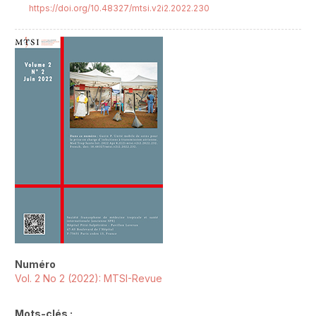
https://doi.org/10.48327/mtsi.v2i2.2022.230
##plugins.themes.novelty.article.sideb
Numéro
Vol. 2 No 2 (2022): MTSI-Revue
Mots-clés :