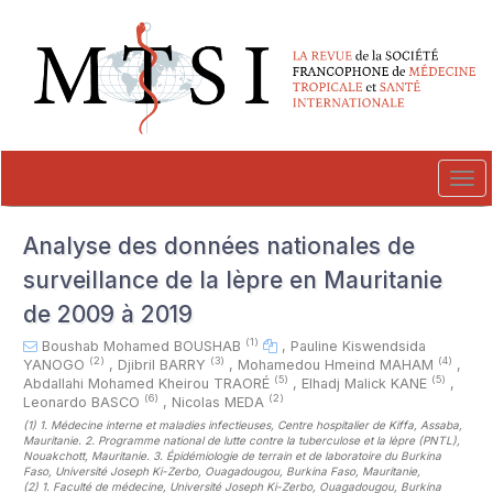
##plugins.themes.novelty.accessible_menu.label##
##plugins.themes.novelty.accessible_menu.main_navigation##
##plugins.themes.novelty.accessible_menu.main_content##
##plugins.themes.novelty.accessible_menu.sidebar##
Tog
navi
Analyse des données nationales de
surveillance de la lèpre en Mauritanie
de 2009 à 2019
(1)
Boushab Mohamed BOUSHAB
,
Pauline Kiswendsida
(2)
(3)
(4)
YANOGO
,
Djibril BARRY
,
Mohamedou Hmeind MAHAM
,
(5)
(5)
Abdallahi Mohamed Kheirou TRAORÉ
,
Elhadj Malick KANE
,
(6)
(2)
Leonardo BASCO
,
Nicolas MEDA
(1)
1. Médecine interne et maladies infectieuses, Centre hospitalier de Kiffa, Assaba,
Mauritanie. 2. Programme national de lutte contre la tuberculose et la lèpre (PNTL),
Nouakchott, Mauritanie. 3. Épidémiologie de terrain et de laboratoire du Burkina
Faso, Université Joseph Ki-Zerbo, Ouagadougou, Burkina Faso, Mauritanie
,
(2)
1. Faculté de médecine, Université Joseph Ki-Zerbo, Ouagadougou, Burkina