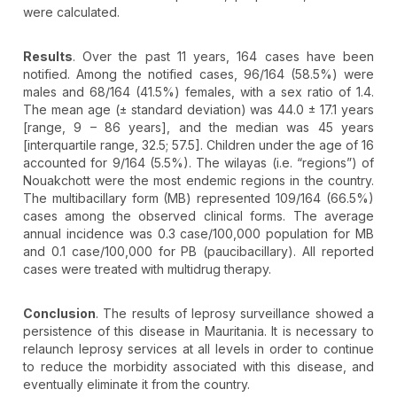
were calculated.
Results
. Over the past 11 years, 164 cases have been
notified. Among the notified cases, 96/164 (58.5%) were
males and 68/164 (41.5%) females, with a sex ratio of 1.4.
The mean age (± standard deviation) was 44.0 ± 17.1 years
[range, 9 – 86 years], and the median was 45 years
[interquartile range, 32.5; 57.5]. Children under the age of 16
accounted for 9/164 (5.5%). The wilayas (i.e. “regions”) of
Nouakchott were the most endemic regions in the country.
The multibacillary form (MB) represented 109/164 (66.5%)
cases among the observed clinical forms. The average
annual incidence was 0.3 case/100,000 population for MB
and 0.1 case/100,000 for PB (paucibacillary). All reported
cases were treated with multidrug therapy.
Conclusion
. The results of leprosy surveillance showed a
persistence of this disease in Mauritania. It is necessary to
relaunch leprosy services at all levels in order to continue
to reduce the morbidity associated with this disease, and
eventually eliminate it from the country.