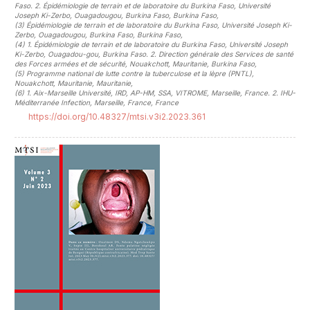
Faso. 2. Épidémiologie de terrain et de laboratoire du Burkina Faso, Université
Joseph Ki-Zerbo, Ouagadougou, Burkina Faso, Burkina Faso
,
(3)
Épidémiologie de terrain et de laboratoire du Burkina Faso, Université Joseph Ki-
Zerbo, Ouagadougou, Burkina Faso, Burkina Faso
,
(4)
1. Épidémiologie de terrain et de laboratoire du Burkina Faso, Université Joseph
Ki-Zerbo, Ouagadou-gou, Burkina Faso. 2. Direction générale des Services de santé
des Forces armées et de sécurité, Nouakchott, Mauritanie, Burkina Faso
,
(5)
Programme national de lutte contre la tuberculose et la lèpre (PNTL),
Nouakchott, Mauritanie, Mauritanie
,
(6)
1. Aix-Marseille Université, IRD, AP-HM, SSA, VITROME, Marseille, France. 2. IHU-
Méditerranée Infection, Marseille, France, France
https://doi.org/10.48327/mtsi.v3i2.2023.361
##plugins.themes.novelty.article.sideb