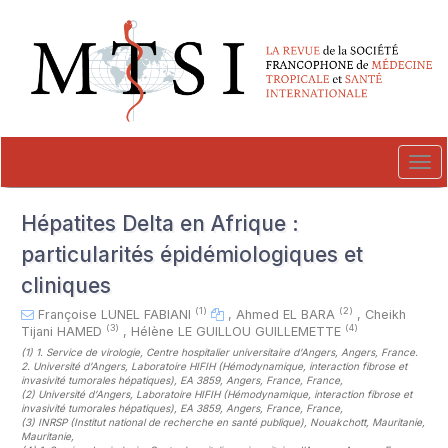
##plugins.themes.novelty.accessible_menu.label##
##plugins.themes.novelty.accessible_menu.main_navigation##
##plugins.themes.novelty.accessible_menu.main_content##
##plugins.themes.novelty.accessible_menu.sidebar##
Tog
navi
Hépatites Delta en Afrique :
particularités épidémiologiques et
cliniques
(1)
(2)
Françoise LUNEL FABIANI
,
Ahmed EL BARA
,
Cheikh
(3)
(4)
Tijani HAMED
,
Hélène LE GUILLOU GUILLEMETTE
(1)
1. Service de virologie, Centre hospitalier universitaire d’Angers, Angers, France.
2. Université d’Angers, Laboratoire HIFIH (Hémodynamique, interaction fibrose et
invasivité tumorales hépatiques), EA 3859, Angers, France, France
,
(2)
Université d’Angers, Laboratoire HIFIH (Hémodynamique, interaction fibrose et
invasivité tumorales hépatiques), EA 3859, Angers, France, France
,
(3)
INRSP (Institut national de recherche en santé publique), Nouakchott, Mauritanie,
Mauritanie
,