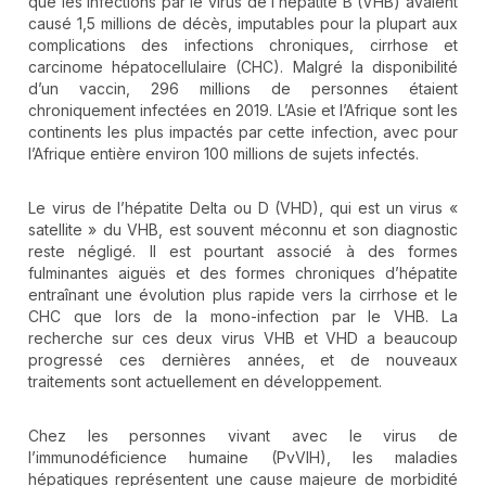
que les infections par le virus de l’hépatite B (VHB) avaient
causé 1,5 millions de décès, imputables pour la plupart aux
complications des infections chroniques, cirrhose et
carcinome hépatocellulaire (CHC). Malgré la disponibilité
d’un vaccin, 296 millions de personnes étaient
chroniquement infectées en 2019. L’Asie et l’Afrique sont les
continents les plus impactés par cette infection, avec pour
l’Afrique entière environ 100 millions de sujets infectés.
Le virus de l’hépatite Delta ou D (VHD), qui est un virus «
satellite » du VHB, est souvent méconnu et son diagnostic
reste négligé. Il est pourtant associé à des formes
fulminantes aiguës et des formes chroniques d’hépatite
entraînant une évolution plus rapide vers la cirrhose et le
CHC que lors de la mono-infection par le VHB. La
recherche sur ces deux virus VHB et VHD a beaucoup
progressé ces dernières années, et de nouveaux
traitements sont actuellement en développement.
Chez les personnes vivant avec le virus de
l’immunodéficience humaine (PvVIH), les maladies
hépatiques représentent une cause majeure de morbidité