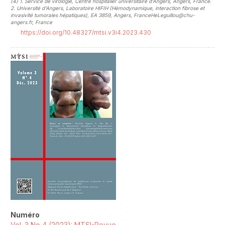
(4)
1. Service de virologie, Centre hospitalier universitaire d’Angers, Angers, France.
2. Université d’Angers, Laboratoire HIFIH (Hémodynamique, interaction fibrose et
invasivité tumorales hépatiques), EA 3859, Angers, FranceHeLeguillou@chu-
angers.fr, France
https://doi.org/10.48327/mtsi.v3i4.2023.430
##plugins.themes.novelty.article.sideb
Numéro
Vol. 3 No 4 (2023): MTSI-Revue