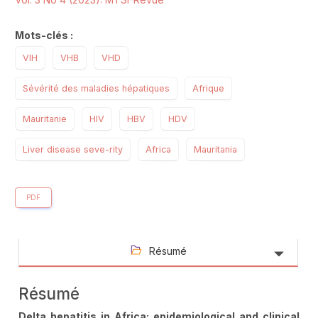
Mots-clés :
VIH
VHB
VHD
Sévérité des maladies hépatiques
Afrique
Mauritanie
HIV
HBV
HDV
Liver disease seve-rity
Africa
Mauritania
PDF
Résumé
Résumé
Delta hepatitis in Africa: epidemiological and clinical