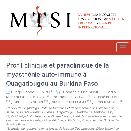
##plugins.themes.novelty.accessible_menu.label##
##plugins.themes.novelty.accessible_menu.main_navigation##
##plugins.themes.novelty.accessible_menu.main_content##
##plugins.themes.novelty.accessible_menu.sidebar##
Tog
navi
Profil clinique et paraclinique de la
myasthénie auto-immune à
Ouagadougou au Burkina Faso
(1)
(2)
Djingri Labodi LOMPO
,
Nagaonlé Éric SOME
,
Adja
(3)
(4)
Mariam OUEDRAOGO
,
Rodrigue P. YONLI
,
Ousséini DIALLO
(5)
(5)
(6)
(5)
,
Christian NAPON
,
Athanase MILLOGO
,
Jean KABORE
(1)
CHU de Tingandogo, Unité de formation et de recherches des sciences de la
santé, Université Joseph Ki-Zerbo, Ouagadougou, Burkina Fa, Burkina Faso
,
(2)
CHU Yalgado Ouédraogo de Ouagadougou, Unité de formation et de recherches
des sciences de la santé, Université Joseph Ki-Zerbo, Ouagadougou, Burkina Fa,
Burkina Faso
,
(3)
Institut de recherche en sciences de la santé Ouagadougou, Département de