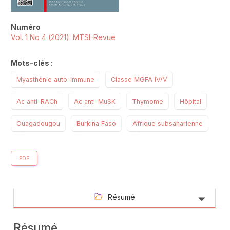
Numéro
Vol. 1 No 4 (2021): MTSI-Revue
Mots-clés :
Myasthénie auto-immune
Classe MGFA IV/V
Ac anti-RACh
Ac anti-MuSK
Thymome
Hôpital
Ouagadougou
Burkina Faso
Afrique subsaharienne
PDF
Résumé
Résumé