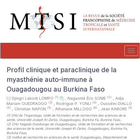
##plugins.themes.novelty.accessible_menu.label##
##plugins.themes.novelty.accessible_menu.main_navigation##
##plugins.themes.novelty.accessible_menu.main_content##
##plugins.themes.novelty.accessible_menu.sidebar##
Tog
navi
Profil clinique et paraclinique de la
myasthénie auto-immune à
Ouagadougou au Burkina Faso
(1)
(2)
Djingri Labodi LOMPO
,
Nagaonlé Éric SOME
,
Adja
(3)
(4)
Mariam OUEDRAOGO
,
Rodrigue P. YONLI
,
Ousséini DIALLO
(5)
(5)
(6)
(5)
,
Christian NAPON
,
Athanase MILLOGO
,
Jean KABORE
(1)
CHU de Tingandogo, Unité de formation et de recherches des sciences de la
santé, Université Joseph Ki-Zerbo, Ouagadougou, Burkina Fa, Burkina Faso
,
(2)
CHU Yalgado Ouédraogo de Ouagadougou, Unité de formation et de recherches
des sciences de la santé, Université Joseph Ki-Zerbo, Ouagadougou, Burkina Fa,
Burkina Faso
,
(3)
Institut de recherche en sciences de la santé Ouagadougou, Département de