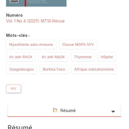
Numéro
Vol. 1 No 4 (2021): MTSI-Revue
Mots-clés :
Myasthénie auto-immune
Classe MGFA IV/V
Ac anti-RACh
Ac anti-MuSK
Thymome
Hôpital
Ouagadougou
Burkina Faso
Afrique subsaharienne
PDF
Résumé
Résumé